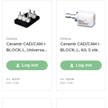
Directa
Directa
Ceramir CAD/CAM i-
Ceramir CAD/CAM i-
BLOCK, L, Universal
BLOCK, L, A0, 5 stk.
Enamel, 5 stk.
Log ind
Log ind
Art.
805197
Art.
805198
Enh.
5 stk
Enh.
5 stk