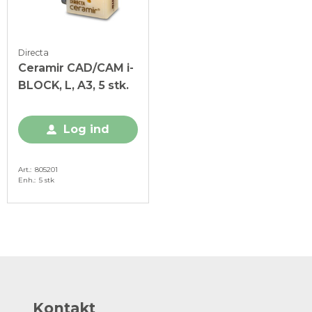
Directa
Ceramir CAD/CAM i-
BLOCK, L, A3, 5 stk.
Log ind
Art.
805201
Enh.
5 stk
Kontakt