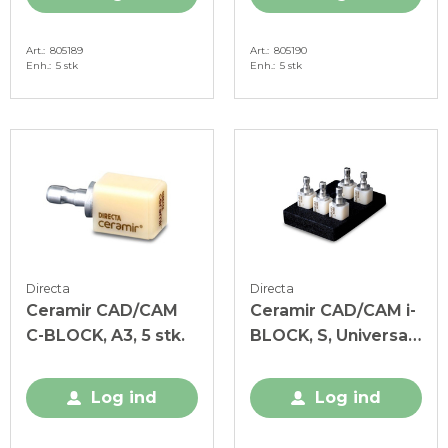
Art.
805189
Art.
805190
Enh.
5 stk
Enh.
5 stk
Directa
Directa
Ceramir CAD/CAM
Ceramir CAD/CAM i-
C-BLOCK, A3, 5 stk.
BLOCK, S, Universal
Enamel, 5 stk.
Log ind
Log ind