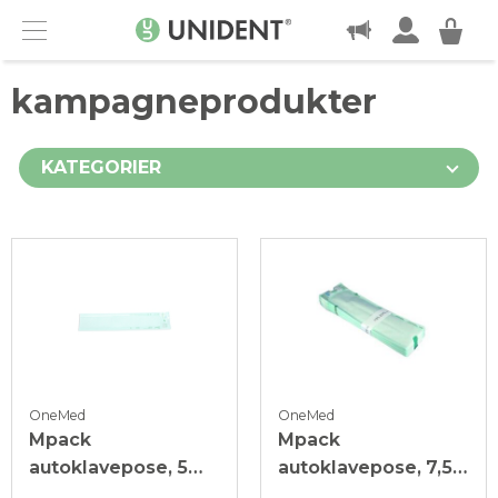
KONTAKT
Menu
kampagneprodukter
KATEGORIER
OneMed
OneMed
Mpack
Mpack
autoklavepose, 5
autoklavepose, 7,5 x
cm x 25 cm, 200 stk.
27 cm, 200 stk.