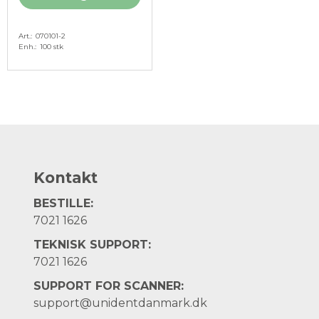
Art.
070101-2
Enh.
100 stk
Kontakt
BESTILLE:
7021 1626
TEKNISK SUPPORT:
7021 1626
SUPPORT FOR SCANNER:
support@unidentdanmark.dk