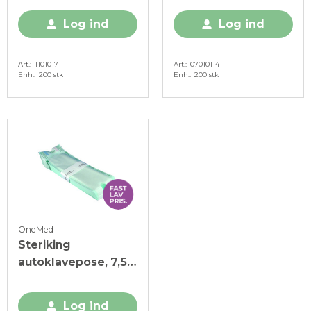
Log ind
Log ind
Art.
1101017
Art.
070101-4
Enh.
200 stk
Enh.
200 stk
OneMed
Steriking
autoklavepose, 7,5 x
20 cm, 100 stk.
Log ind