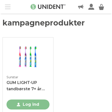
KONTAKT
Menu
kampagneprodukter
Sunstar
GUM LIGHT-UP
tandbørste 7+ år
Soft 12 stk
Log ind