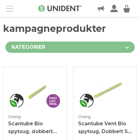
KONTAKT
Menu
kampagneprodukter
KATEGORIER
Orsing
Orsing
Scantube Bio
Scantube Vent Bio
spytsug, dobbelt
spytsug, Dobbelt S-
45°, lime, 100 stk.
formet, lime, 100