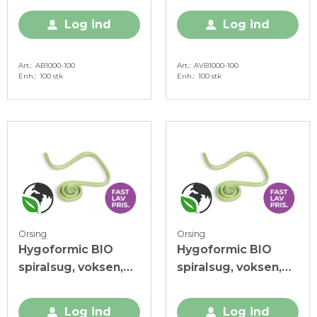
stk.
Log ind
Log ind
Art.
AB1000-100
Art.
AVB1000-100
Enh.
100 stk
Enh.
100 stk
Orsing
Orsing
Hygoformic BIO
Hygoformic BIO
spiralsug, voksen,
spiralsug, voksen,
grøn, 1000 stk.
grøn, 2000 stk.
Log ind
Log ind