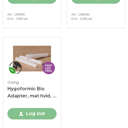
Art.
UB1000
Art.
UB2000
Enh.
1.000 stk
Enh.
2.000 stk
Orsing
Hygoformic Bio
Adapter, mat hvid, Ø
6,5 mm, 100 stk.
Log ind