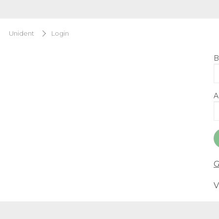
Unident
Login
B
A
G
V