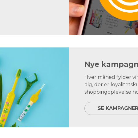
Nye kampagne
Hver måned fylder v
dig, der er loyalite
shoppingoplevelse ho
SE KAMPAGNE