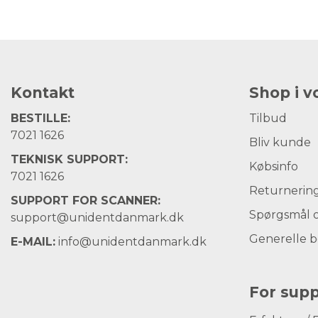
Kontakt
Shop i 
BESTILLE:
Tilbud
7021 1626
Bliv kunde
TEKNISK SUPPORT:
Købsinfo
7021 1626
Returnerin
SUPPORT FOR SCANNER:
Spørgsmål o
support@unidentdanmark.dk
Generelle b
E-MAIL:
info@unidentdanmark.dk
For supp