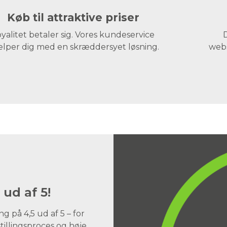
Køb til attraktive priser
yalitet betaler sig. Vores kundeservice
D
lper dig med en skræddersyet løsning.
webs
 ud af 5!
 på 4,5 ud af 5 – for
illingsproces og høje