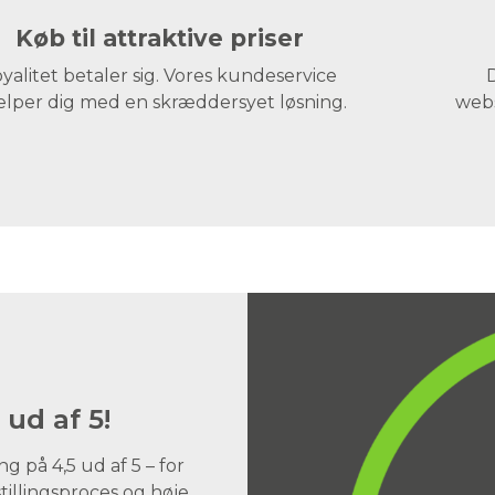
Køb til attraktive priser
yalitet betaler sig. Vores kundeservice
D
lper dig med en skræddersyet løsning.
webs
 ud af 5!
 på 4,5 ud af 5 – for
illingsproces og høje