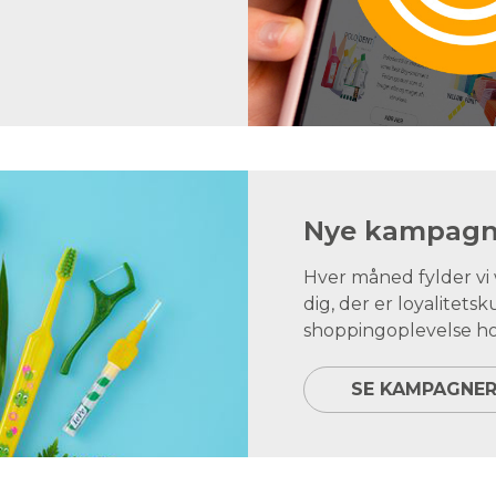
Nye kampagne
Hver måned fylder v
dig, der er loyalite
shoppingoplevelse ho
SE KAMPAGNE