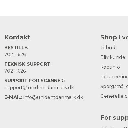
Kontakt
Shop i 
BESTILLE:
Tilbud
7021 1626
Bliv kunde
TEKNISK SUPPORT:
Købsinfo
7021 1626
Returnerin
SUPPORT FOR SCANNER:
Spørgsmål o
support@unidentdanmark.dk
Generelle b
E-MAIL:
info@unidentdanmark.dk
For supp