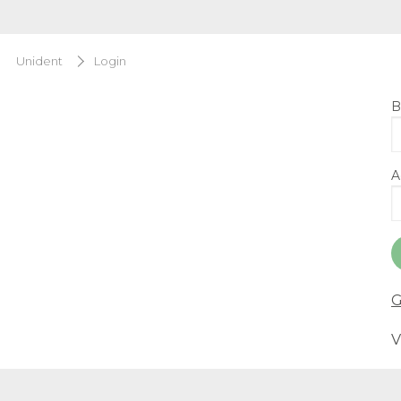
Unident
Login
B
A
G
V