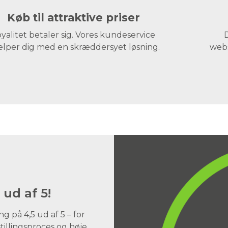
Køb til attraktive priser
yalitet betaler sig. Vores kundeservice
D
lper dig med en skræddersyet løsning.
webs
 ud af 5!
 på 4,5 ud af 5 – for
illingsproces og høje