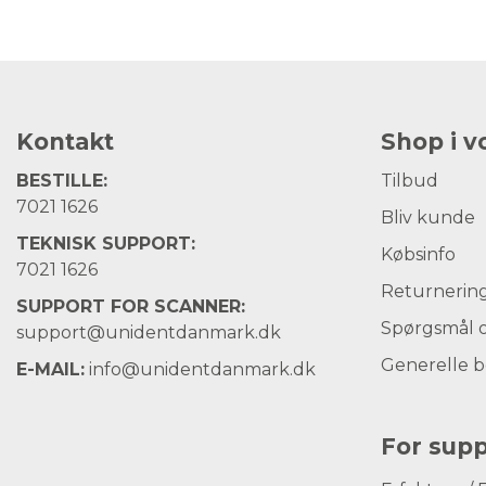
Kontakt
Shop i 
BESTILLE:
Tilbud
7021 1626
Bliv kunde
TEKNISK SUPPORT:
Købsinfo
7021 1626
Returnerin
SUPPORT FOR SCANNER:
Spørgsmål o
support@unidentdanmark.dk
Generelle b
E-MAIL:
info@unidentdanmark.dk
For supp