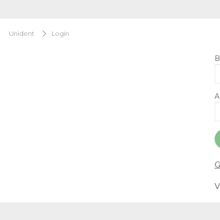
Unident
Login
B
A
G
V