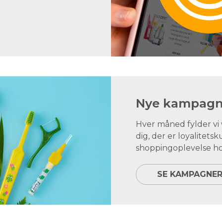
Nye kampagne
Hver måned fylder v
dig, der er loyalite
shoppingoplevelse ho
SE KAMPAGNE