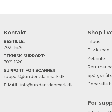
Kontakt
Shop i 
BESTILLE:
Tilbud
7021 1626
Bliv kunde
TEKNISK SUPPORT:
Købsinfo
7021 1626
Returnerin
SUPPORT FOR SCANNER:
Spørgsmål o
support@unidentdanmark.dk
Generelle b
E-MAIL:
info@unidentdanmark.dk
For supp