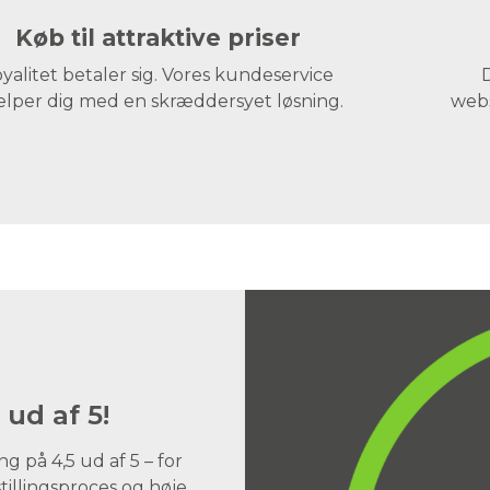
Køb til attraktive priser
yalitet betaler sig. Vores kundeservice
D
lper dig med en skræddersyet løsning.
webs
 ud af 5!
 på 4,5 ud af 5 – for
illingsproces og høje