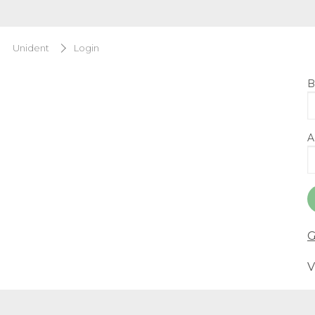
Unident
Login
B
A
G
V