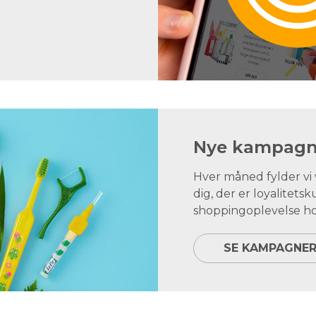
Nye kampagne
Hver måned fylder v
dig, der er loyalite
shoppingoplevelse ho
SE KAMPAGNE