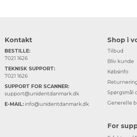
Kontakt
Shop i 
BESTILLE:
Tilbud
7021 1626
Bliv kunde
TEKNISK SUPPORT:
Købsinfo
7021 1626
Returnerin
SUPPORT FOR SCANNER:
Spørgsmål o
support@unidentdanmark.dk
Generelle b
E-MAIL:
info@unidentdanmark.dk
For supp