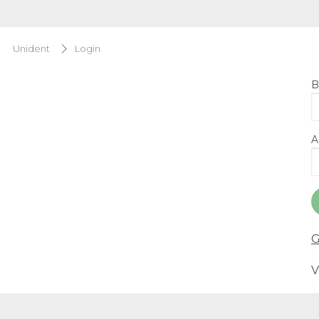
Unident
Login
B
A
G
V