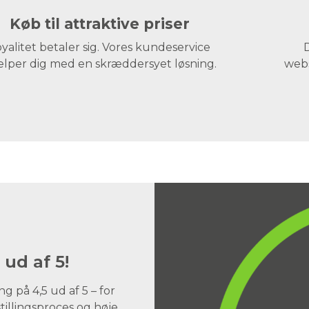
Køb til attraktive priser
yalitet betaler sig. Vores kundeservice
D
lper dig med en skræddersyet løsning.
webs
 ud af 5!
 på 4,5 ud af 5 – for
illingsproces og høje