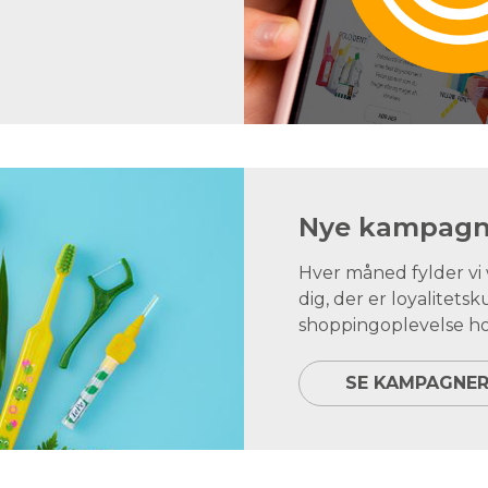
Nye kampagne
Hver måned fylder v
dig, der er loyalite
shoppingoplevelse ho
SE KAMPAGNE