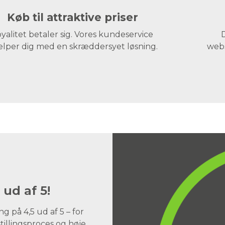
Køb til attraktive priser
yalitet betaler sig. Vores kundeservice
D
lper dig med en skræddersyet løsning.
webs
 ud af 5!
 på 4,5 ud af 5 – for
illingsproces og høje