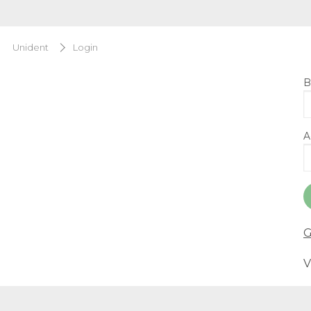
Unident
Login
B
A
G
V