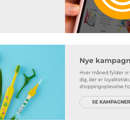
Nye kampagne
Hver måned fylder v
dig, der er loyalite
shoppingoplevelse ho
SE KAMPAGNE