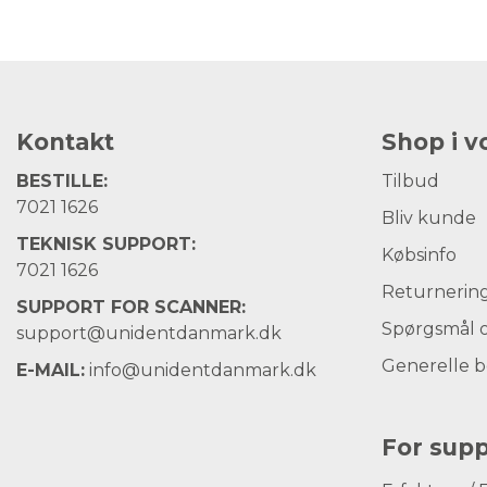
Kontakt
Shop i 
BESTILLE:
Tilbud
7021 1626
Bliv kunde
TEKNISK SUPPORT:
Købsinfo
7021 1626
Returnerin
SUPPORT FOR SCANNER:
Spørgsmål o
support@unidentdanmark.dk
Generelle b
E-MAIL:
info@unidentdanmark.dk
For supp