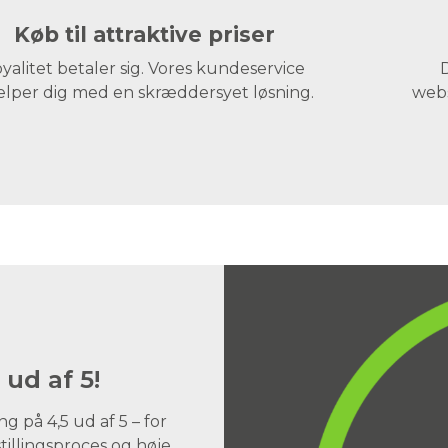
Køb til attraktive priser
yalitet betaler sig. Vores kundeservice
D
lper dig med en skræddersyet løsning.
webs
 ud af 5!
 på 4,5 ud af 5 – for
illingsproces og høje