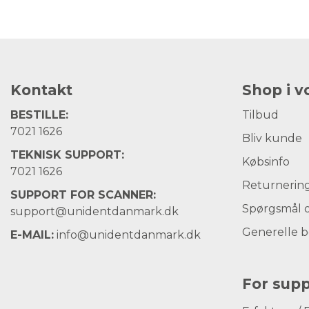
Kontakt
Shop i 
BESTILLE:
Tilbud
7021 1626
Bliv kunde
TEKNISK SUPPORT:
Købsinfo
7021 1626
Returnerin
SUPPORT FOR SCANNER:
Spørgsmål o
support@unidentdanmark.dk
Generelle b
E-MAIL:
info@unidentdanmark.dk
For supp