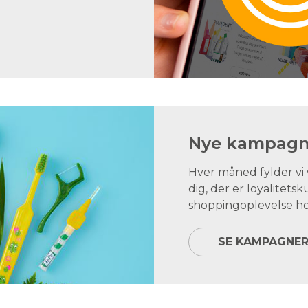
Nye kampagne
Hver måned fylder v
dig, der er loyalite
shoppingoplevelse ho
SE KAMPAGNE