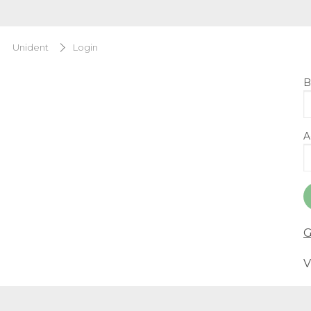
Unident
Login
B
A
G
V