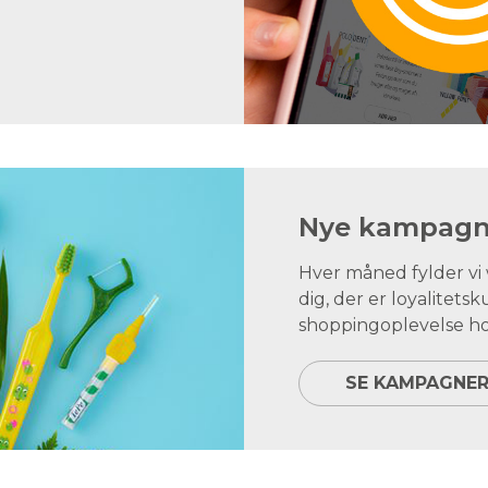
Nye kampagne
Hver måned fylder v
dig, der er loyalite
shoppingoplevelse ho
SE KAMPAGNE