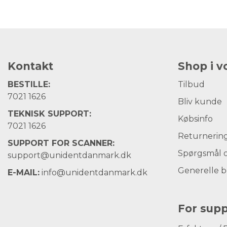
Kontakt
Shop i 
BESTILLE:
Tilbud
7021 1626
Bliv kunde
TEKNISK SUPPORT:
Købsinfo
7021 1626
Returnerin
SUPPORT FOR SCANNER:
Spørgsmål o
support@unidentdanmark.dk
Generelle b
E-MAIL:
info@unidentdanmark.dk
For supp