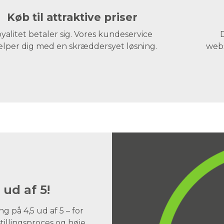
Køb til attraktive priser
yalitet betaler sig. Vores kundeservice
D
lper dig med en skræddersyet løsning.
webs
 ud af 5!
 på 4,5 ud af 5 – for
illingsproces og høje