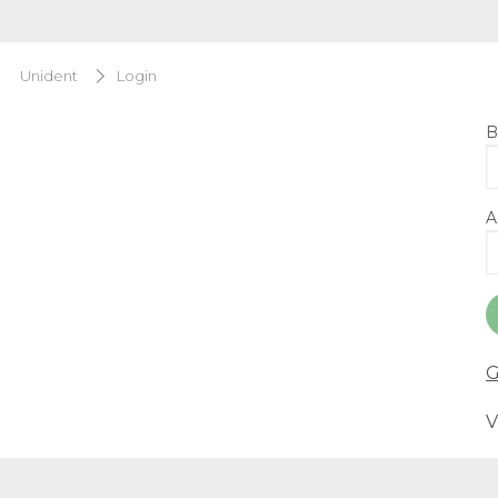
Unident
Login
B
A
G
V