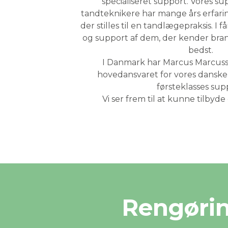
specialiseret support. Vores s
tandteknikere har mange års erfari
der stilles til en tandlægepraksis. I 
og support af dem, der kender br
bedst.
I Danmark har Marcus Marcuss
hovedansvaret for vores danske 
førsteklasses sup
Vi ser frem til at kunne tilbyde 
Rengøring