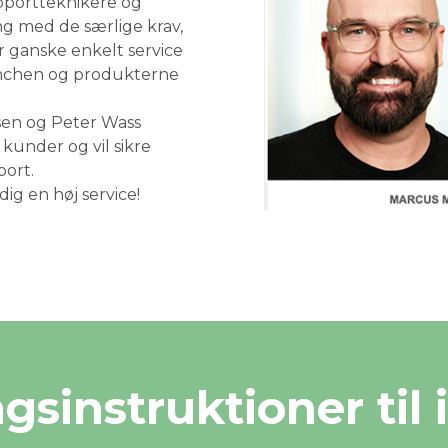
upportteknikere og
ng med de særlige krav,
får ganske enkelt service
anchen og produkterne
en og Peter Wass
kunder og vil sikre
port.
dig en høj service!
sinstruktioner til 