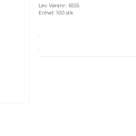
Lev. Varenr.
6555
Enhet
100 stk
Medical Device
.
.