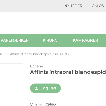
NYHEDER
OM OS
VAREMÆRKER
KIRURGI
KAMPAGNER
yk
Affinis intraoral blandespids, Gul, 100 stk
Coltene
Affinis intraoral blandespid
Log ind
Varenr.
C6555