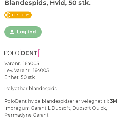
Blandespids, Hvid, 50 stk.
BEST BUY
Log ind
Varenr.
164005
Lev. Varenr.
164005
Enhet
50 stk
Polyether blandespids.
PoloDent hvide blandespidser er velegnet til:
3M
Impregum Garant L Duosoft, Duosoft Quick,
Permadyne Garant.