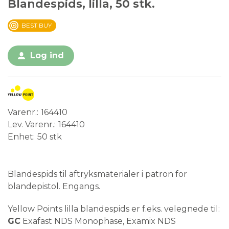
Blandespids, lilla, 50 stk.
BEST BUY
Log ind
Varenr.
164410
Lev. Varenr.
164410
Enhet
50 stk
Medical Device
Engangsvare
Blandespids til aftryksmaterialer i patron for
blandepistol. Engangs.
Yellow Points lilla blandespids er f.eks. velegnede til:
GC
Exafast NDS Monophase, Examix NDS