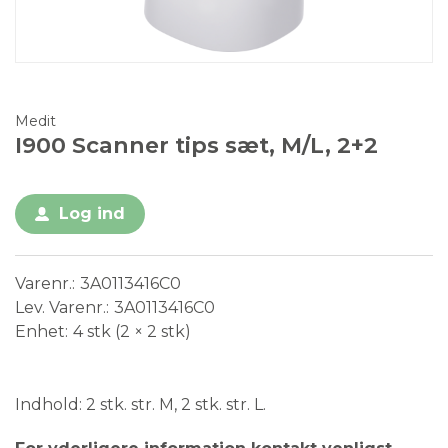
Medit
I900 Scanner tips sæt, M/L, 2+2
Log ind
Varenr.
3A0113416C0
Lev. Varenr.
3A0113416C0
Enhet
4 stk (2 × 2 stk)
Medical Device
Indhold: 2 stk. str. M, 2 stk. str. L.