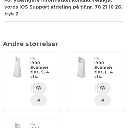
For yderligere information kontakt venligst
vores IOS Support afdeling på tlf.nr. 70 21 16 26,
tryk 2.
Andre størrelser
Medit
Medit
I900
I900
Scanner
Scanner
tips, S, 4
tips, L, 4
stk.
stk.
Medit