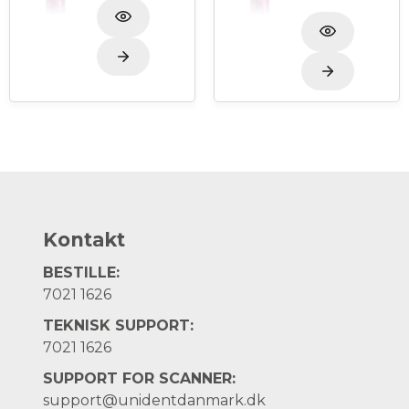
Opbevares ved stuetemperatur 1-25 grader eller
opbevares det i køleskab hvis det ikke bliver brugt
så tit.
5 ml indeholder ca. 300 dråber.
Kontakt
BESTILLE:
7021 1626
TEKNISK SUPPORT:
7021 1626
SUPPORT FOR SCANNER:
support@unidentdanmark.dk