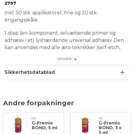
Medical Device
2797
Inkl. 50 stk. applikatorer, fine og 20 stk.
éngangsskåle.
1-step (en-komponent, selvætsende primer og
adhæsiv i et) lyshærdende universal adhæsiv. Den
kan anvendes med alle æts-teknikker (self-etch,
total-etch eller selektiv etch) på både præpareret
VIS MER
og upræpareret emalje og til alle teknikker.
Anvendes til:
Sikkerhetsdatablad
direkte bonding af lyshærdende
komposit/kompomer
reperation af restaureringer af: keramik(brug
Andre forpakninger
en caramic primer), komposit
og metal/zirkonium/aluminium
forbehandling af hypersensitive tænder
GC
GC
G-Premio
G-Premio
forsegling af præparationer ved indirekte
BOND, 5 ml
BOND, 3 x
restaureringer
5 ml