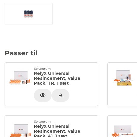
Passer til
Solventum
RelyX Universal
Resincement, Value
Pack, TR, 1 sæt
Solventum
RelyX Universal
Resincement, Value
Pack, A1, 1 sæt