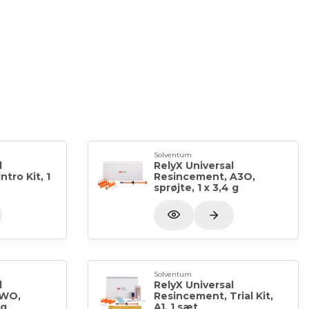
s-GMA
cotchbond Universal Adhæsiv: Universelt anvendelig -
ningsteknikker.
™ Universal Resincement. Fremragende
ualhærdende resincement indikationer. Forenklet
 Universal Resincement.
Solventum
l
RelyX Universal
tro Kit, 1
Resincement, A3O,
sprøjte, 1 x 3,4 g
Solventum
l
RelyX Universal
 WO,
Resincement, Trial Kit,
 g
A1, 1 sæt