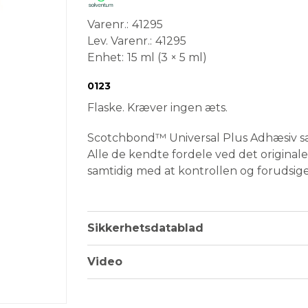
Varenr.
41295
Lev. Varenr.
41295
Enhet
15 ml (3 × 5 ml)
Conformité Européenne
Medical Device
0123
Flaske. Kræver ingen æts.
Scotchbond™ Universal Plus Adhæsiv sæt
Alle de kendte fordele ved det origina
samtidig med at kontrollen og forudsig
skal kunne mere end give en stærk bindi
behov for separate primere.
5 skridt fremad i forhold til originalen:
Sikkerhetsdatablad
Nu med radiopacitet
Video
Binder til og forsegler cariesafficer
Forøget binding til dentale og rest
Fuld kompatibilitet til dual- og k