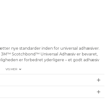
ter nye standarder inden for universal adhæsiver.
le 3M™ Scotchbond™ Universal Adhæsiv er bevaret,
eligheden er forbedret yderligere – et godt adhæsiv
ng. Binder til alle restaureringsmaterialer uden
VIS MER
et dentin
orative overflader, inklusive glaskeramik
emisk hærdende materialer uden behov for en ekstra