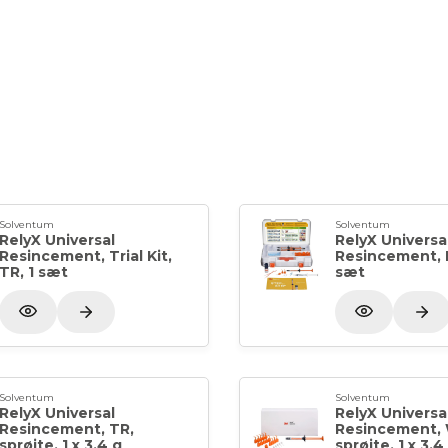
flaske med dual-cure aktivator
Fri for BPA-derivater som f.eks. Bi
Plus alle fordelene ved det originale S
Direkte Indirekte, indirekte og alle æts
Fuldt tilpasset system med 3M™ RelyX
bindingsstyrke ved praktisk talt alle d
arbejdsgang – adhæsiv hærdes af RelyX
Solventum
Solventum
RelyX Universal
RelyX Universa
Resincement, Trial Kit,
Resincement, In
TR, 1 sæt
sæt
Solventum
Solventum
RelyX Universal
RelyX Universa
Resincement, TR,
Resincement,
sprøjte, 1 x 3,4 g
sprøjte, 1 x 3,4