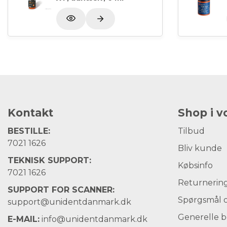
Kontakt
Shop i 
BESTILLE:
Tilbud
7021 1626
Bliv kunde
TEKNISK SUPPORT:
Købsinfo
7021 1626
Returnerin
SUPPORT FOR SCANNER:
Spørgsmål o
support@unidentdanmark.dk
Generelle b
E-MAIL:
info@unidentdanmark.dk