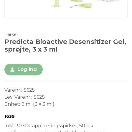
Parkell
Predicta Bioactive Desensitizer Gel,
sprøjte, 3 x 3 ml
Log ind
Varenr.
S625
Lev. Varenr.
S625
Enhet
9 ml (3 × 3 ml)
Conformité Européenne
Medical Device
1639
Inkl. 30 stk. appliceringsspidser, 50 stk.