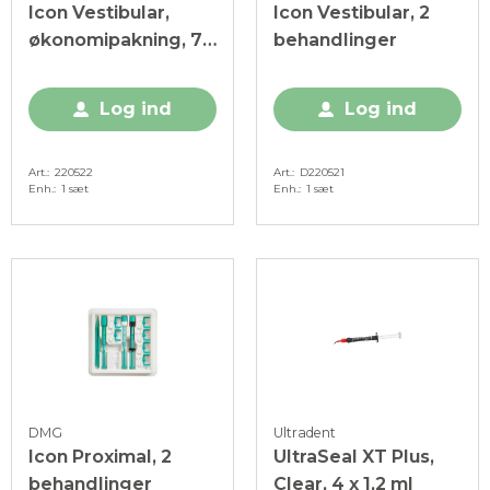
Icon Vestibular,
Icon Vestibular, 2
økonomipakning, 7
behandlinger
behandlinger
Log ind
Log ind
Art.
220522
Art.
D220521
Enh.
1 sæt
Enh.
1 sæt
DMG
Ultradent
Icon Proximal, 2
UltraSeal XT Plus,
behandlinger
Clear, 4 x 1,2 ml