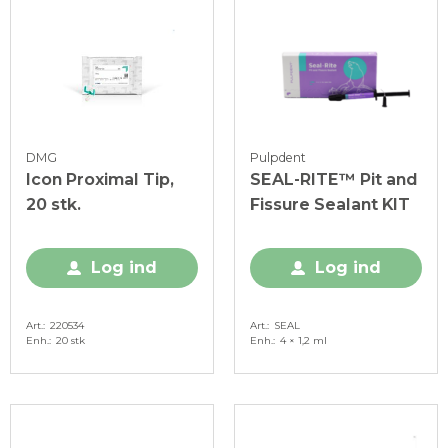
DMG
Pulpdent
Icon Proximal Tip,
SEAL-RITE™ Pit and
20 stk.
Fissure Sealant KIT
Log ind
Log ind
Art.
220534
Art.
SEAL
Enh.
20 stk
Enh.
4 × 1,2 ml