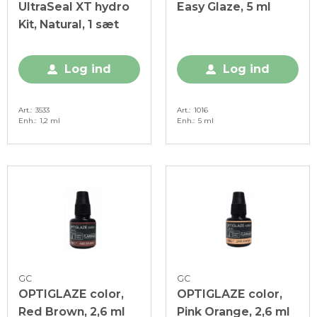
UltraSeal XT hydro
Easy Glaze, 5 ml
Kit, Natural, 1 sæt
Log ind
Log ind
Art.
3533
Art.
1016
Enh.
1,2 ml
Enh.
5 ml
GC
GC
OPTIGLAZE color,
OPTIGLAZE color,
Red Brown, 2,6 ml
Pink Orange, 2,6 ml