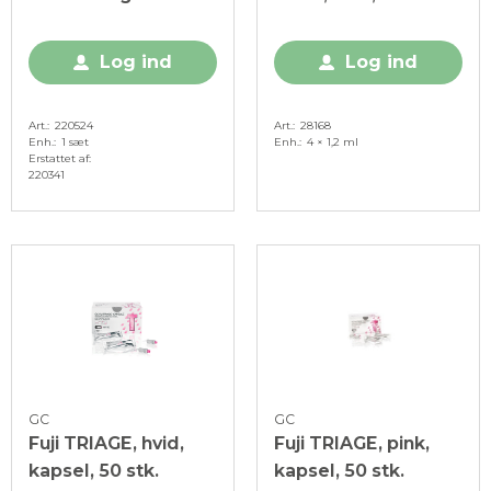
Log ind
Log ind
Art.
220524
Art.
28168
Enh.
1 sæt
Enh.
4 × 1,2 ml
Erstattet af
220341
GC
GC
Fuji TRIAGE, hvid,
Fuji TRIAGE, pink,
kapsel, 50 stk.
kapsel, 50 stk.