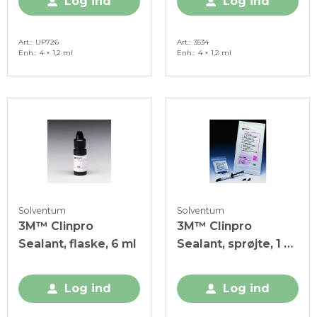
Log ind
Log ind
Art.
UP726
Art.
3534
Enh.
4 × 1,2 ml
Enh.
4 × 1,2 ml
Solventum
Solventum
3M™ Clinpro
3M™ Clinpro
Sealant, flaske, 6 ml
Sealant, sprøjte, 1 x
1,2 ml
Log ind
Log ind