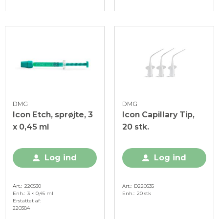
DMG
DMG
Icon Etch, sprøjte, 3
Icon Capillary Tip,
x 0,45 ml
20 stk.
Log ind
Log ind
Art.
220530
Art.
D220535
Enh.
3 × 0,45 ml
Enh.
20 stk
Erstattet af
220384