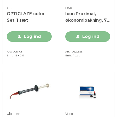
GC
DMG
OPTIGLAZE color
Icon Proximal,
Set, 1 sæt
økonomipakning, 7
behandlinger
Log ind
Log ind
Art.
008408
Art.
D220525
Enh.
15 × 2,6 ml
Enh.
1 sæt
Ultradent
Voco