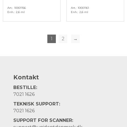
Art.
10001156
Art.
10001161
Enh.
2,6 ml
Enh.
2,6 ml
1
2
→
Kontakt
BESTILLE:
7021 1626
TEKNISK SUPPORT:
7021 1626
SUPPORT FOR SCANNER: