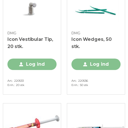
DMG
DMG
Icon Vestibular Tip,
Icon Wedges, 50
20 stk.
stk.
Log ind
Log ind
Art.
220533
Art.
220536
Enh.
20 stk
Enh.
50 stk