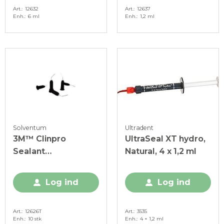
Art.
12632
Art.
12637
Enh.
6 ml
Enh.
1,2 ml
Solventum
Ultradent
3M™ Clinpro
UltraSeal XT hydro,
Sealant
Natural, 4 x 1,2 ml
appliceringsspids ,
27G, sort, 10 stk.
Log ind
Log ind
Art.
12626T
Art.
3535
Enh.
10 stk
Enh.
4 × 1,2 ml