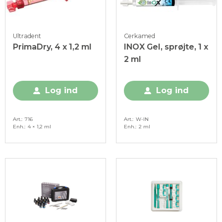
Ultradent
Cerkamed
PrimaDry, 4 x 1,2 ml
INOX Gel, sprøjte, 1 x
2 ml
Log ind
Log ind
Art.
716
Art.
W-IN
Enh.
4 × 1,2 ml
Enh.
2 ml