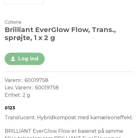
Coltene
Brilliant EverGlow Flow, Trans.,
sprøjte, 1 x 2 g
Log ind
Varenr.
60019758
Lev. Varenr.
60019758
Enhet
2 g
Conformité Européenne
Medical Device
0123
Translucent. Hybridkomposit med kamæleoneffekt.
BRILLIANT EverGlow Flow er baseret på samme