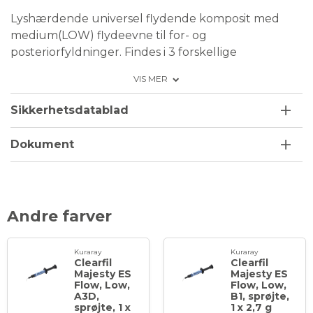
Lyshærdende universel flydende komposit med
medium(LOW) flydeevne til for- og
posteriorfyldninger. Findes i 3 forskellige
flydeevnegrader: HIGH, LOW, SUPER LOW.
VIS MER
Højt fyldstofindhold takket være Kuraray
silanbinder, der binder sammen med
Sikkerhetsdatablad
submikronfyldere og nanoclusterfyldstoffer, mens
flydbarheden bevares. De lette
Dokument
lysdiffusionsfyldstoffer giver fremragende
farvematchning, og kompositten er let at polere til
en højglans med naturlig glansbevarelse.
Andre farver
Klæbefri og bobbelfri takket være sprøjtens
særlige design
Nem at dispensere, håndtere og forme
Kuraray
Kuraray
Clearfil
Clearfil
Meget nem og hurtigt at polere.
Majesty ES
Majesty ES
Fyldstofpartiklerne sikre høj glans, som holder i
Flow, Low,
Flow, Low,
A3D,
B1, sprøjte,
lang tid.
sprøjte, 1 x
1 x 2,7 g