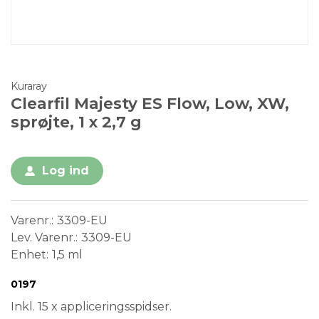
Kuraray
Clearfil Majesty ES Flow, Low, XW,
sprøjte, 1 x 2,7 g
Log ind
Varenr.
3309-EU
Lev. Varenr.
3309-EU
Enhet
1,5 ml
Conformité Européenne
Medical Device
0197
Inkl. 15 x appliceringsspidser.