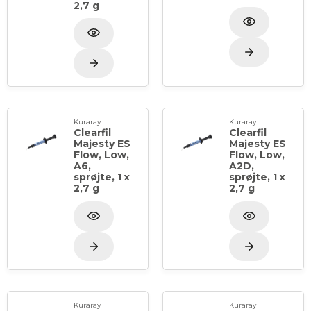
2,7 g
HIGH:
Til små kaviteter
Som liner
Kuraray
Kuraray
Clearfil
Clearfil
LOW:
Majesty ES
Majesty ES
Flow, Low,
Flow, Low,
A6,
A2D,
Til mange forskellige anteriore og posteriore
sprøjte, 1 x
sprøjte, 1 x
restaureringer
2,7 g
2,7 g
SUPER LOW:
Perfekt til konstruktion af posteriore cuspides
og kanter
Til klasse I- og V-kaviteter
Kuraray
Kuraray