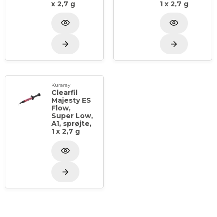
lang tid.
x 2,7 g
1 x 2,7 g
HIGH:
Til små kaviteter
Som liner
Kuraray
Clearfil
Majesty ES
LOW:
Flow,
Super Low,
A1, sprøjte,
Til mange forskellige anteriore og posteriore
1 x 2,7 g
restaureringer
SUPER LOW:
Perfekt til konstruktion af posteriore cuspides
og kanter
Til klasse I- og V-kaviteter