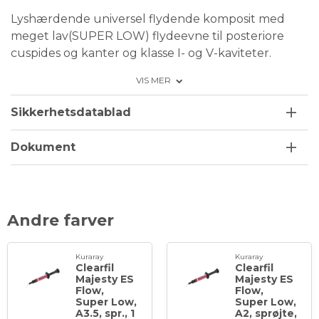
Lyshærdende universel flydende komposit med
meget lav(SUPER LOW) flydeevne til posteriore
cuspides og kanter og klasse I- og V-kaviteter.
Findes i 3 forskellige flydeevnegrader: HIGH, LOW,
VIS MER
SUPER LOW.
Højt fyldstofindhold takket være Kuraray
Sikkerhetsdatablad
silanbinder, der binder sammen med
submikronfyldere og nanoclusterfyldstoffer, mens
Dokument
flydbarheden bevares. De lette
lysdiffusionsfyldstoffer giver fremragende
farvematchning, og kompositten er let at polere til
en højglans med naturlig glansbevarelse.
Andre farver
Klæbefri og bobbelfri takket være sprøjtens
særlige design
Kuraray
Kuraray
Clearfil
Clearfil
Nem at dispensere, håndtere og forme
Majesty ES
Majesty ES
Meget nem og hurtigt at polere.
Flow,
Flow,
Super Low,
Super Low,
Fyldstofpartiklerne sikre høj glans, som holder i
A3.5, spr., 1
A2, sprøjte,