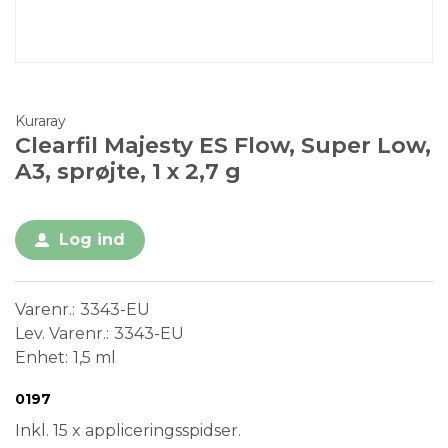
Kuraray
Clearfil Majesty ES Flow, Super Low,
A3, sprøjte, 1 x 2,7 g
Log ind
Varenr.
3343-EU
Lev. Varenr.
3343-EU
Enhet
1,5 ml
Conformité Européenne
Medical Device
0197
Inkl. 15 x appliceringsspidser.