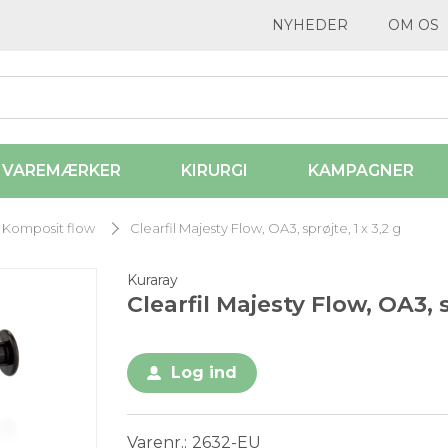
NYHEDER
OM OS
VAREMÆRKER
KIRURGI
KAMPAGNER
Komposit flow
Clearfil Majesty Flow, OA3, sprøjte, 1 x 3,2 g
Kuraray
Clearfil Majesty Flow, OA3, s
Log ind
Varenr.
2632-EU