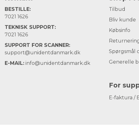
BESTILLE:
Tilbud
7021 1626
Bliv kunde
TEKNISK SUPPORT:
Købsinfo
7021 1626
Returnerin
SUPPORT FOR SCANNER:
Spørgsmål o
support@unidentdanmark.dk
Generelle b
E-MAIL:
info@unidentdanmark.dk
For supp
E-faktura / 