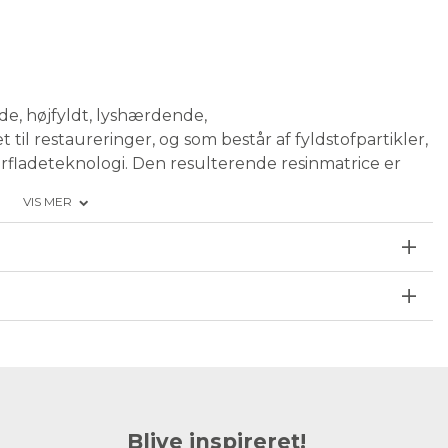
, højfyldt, lyshærdende,
til restaureringer, og som består af fyldstofpartikler,
fladeteknologi. Den resulterende resinmatrice er
å 81 wt %, et indhold, der svarer til mange andre
VIS MER
høje fyldstofindhold har CLEARFIL MAJESTY™ Flow en
tere og anbringe.
og lav viskositet
egenskaber (styrke, slidstyrke, holdbarhed)
m universalkompositresin
flydeevne, og den hverken løber eller klæber)
ig dispensering) med den nye ergonomiske sprøjte
sesformål
Blive inspireret!