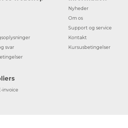
• Direkte restaureringer på anteriore og p
Nyheder
karies, roderosion)
Om os
• Kavitetsbund/-liner
• Intraorale reparationer af brud på kro
Support og service
gsoplysninger
Kontakt
g svar
Kursusbetingelser
etingelser
liers
E-invoice