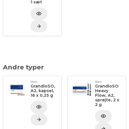
1 sæt
Andre typer
Voco
Voco
GrandioSO,
GrandioSO
A2, kapsel,
Heavy
16 x 0,25 g
Flow, A2,
sprøjte, 2 x
2 g