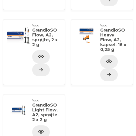
Voco
Voco
GrandioSO
GrandioSO
Flow, A2,
Heavy
sprøjte, 2 x
Flow, A2,
2 g
kapsel, 16 x
0,25 g
Voco
GrandioSO
Light Flow,
A2, sprøjte,
2 x 2 g