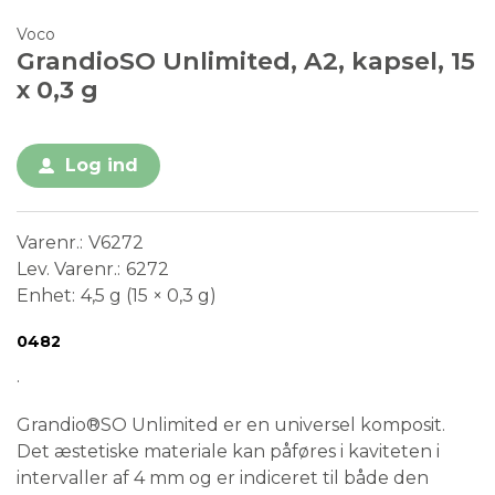
Voco
GrandioSO Unlimited, A2, kapsel, 15
x 0,3 g
Log ind
Varenr.
V6272
Lev. Varenr.
6272
Enhet
4,5 g (15 × 0,3 g)
Conformité Européenne
Medical Device
0482
.
Grandio®SO Unlimited er en universel komposit.
Det æstetiske materiale kan påføres i kaviteten i
intervaller af 4 mm og er indiceret til både den