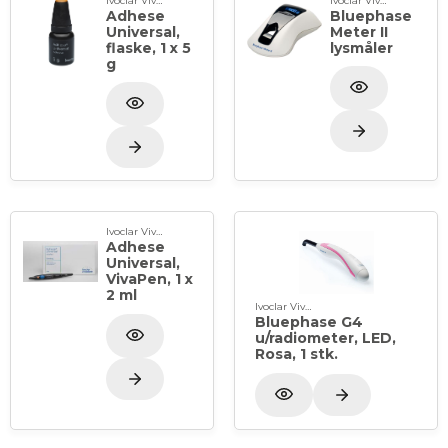
Ivoclar Vivadent
Ivoclar Vivadent
Adhese
Bluephase
Universal,
Meter II
flaske, 1 x 5
lysmåler
g
Ivoclar Vivadent
Adhese
Universal,
VivaPen, 1 x
2 ml
Ivoclar Vivadent
Bluephase G4
u/radiometer, LED,
Rosa, 1 stk.