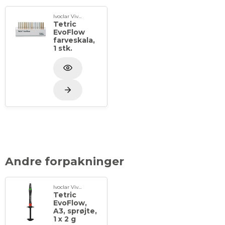
Ivoclar Vivadent
Tetric
EvoFlow
farveskala,
1 stk.
Andre forpakninger
Ivoclar Vivadent
Tetric
EvoFlow,
A3, sprøjte,
1 x 2 g