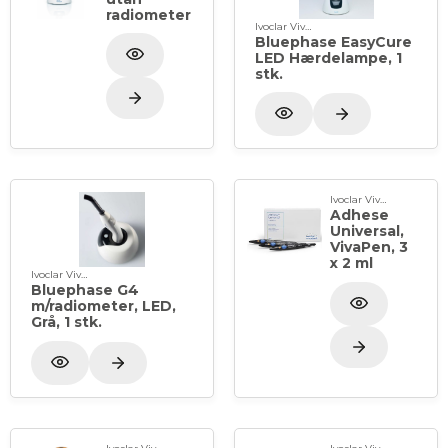
radiometer
Ivoclar Vivadent
Bluephase EasyCure
LED Hærdelampe, 1
stk.
Ivoclar Vivadent
Adhese
Universal,
VivaPen, 3
x 2 ml
Ivoclar Vivadent
Bluephase G4
m/radiometer, LED,
Grå, 1 stk.