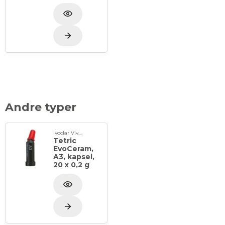
Andre typer
Ivoclar Vivadent
Tetric
EvoCeram,
A3, kapsel,
20 x 0,2 g