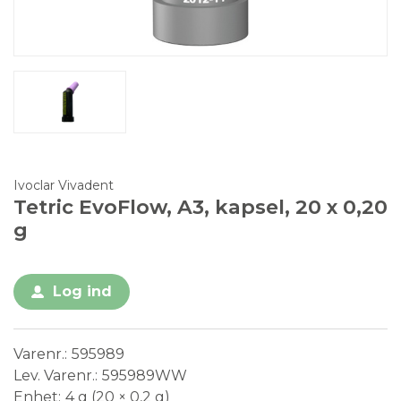
Ivoclar Vivadent
Tetric EvoFlow, A3, kapsel, 20 x 0,20
g
Log ind
Varenr.
595989
Lev. Varenr.
595989WW
Enhet
4 g (20 × 0,2 g)