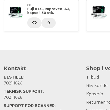
GC
Fuji II LC, Improved, A3,
kapsel, 50 stk.
Kontakt
Shop i 
BESTILLE:
Tilbud
7021 1626
Bliv kunde
TEKNISK SUPPORT:
Købsinfo
7021 1626
Returnerin
SUPPORT FOR SCANNER: