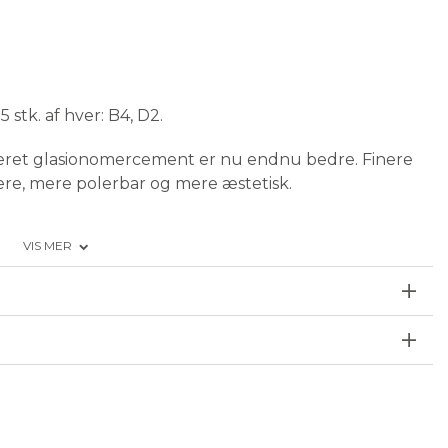
5 stk. af hver: B4, D2.
eret glasionomercement er nu endnu bedre. Finere
ere, mere polerbar og mere æstetisk.
VIS MER
for ingen forbehandling
g og æstetik nu lige så god som kompositresin
landet volumen pr. kapsel: 0,10 ml.