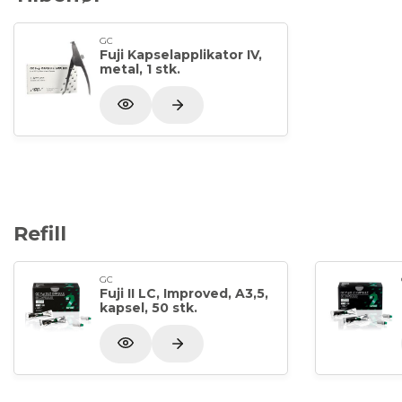
GC
Fuji Kapselapplikator IV,
metal, 1 stk.
Refill
GC
Fuji II LC, Improved, A3,5,
kapsel, 50 stk.