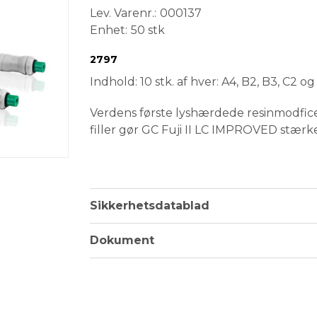
Lev. Varenr.
000137
Enhet
50 stk
Conformité Européenne
Medical Device
2797
Indhold: 10 stk. af hver: A4, B2, B3, C2 og 
Verdens første lyshærdede resinmodfic
filler gør GC Fuji II LC IMPROVED stærk
Let at blande
Lang arbejdstid
20 sekunders lyshærdning
Sikkerhetsdatablad
Radiopaque
Selv-adhærerende og behøver der
Dokument
Øjeblikkelig finish, farvematchnin
Kapsel: 0,33 g pulver og 0,10 g væske. B