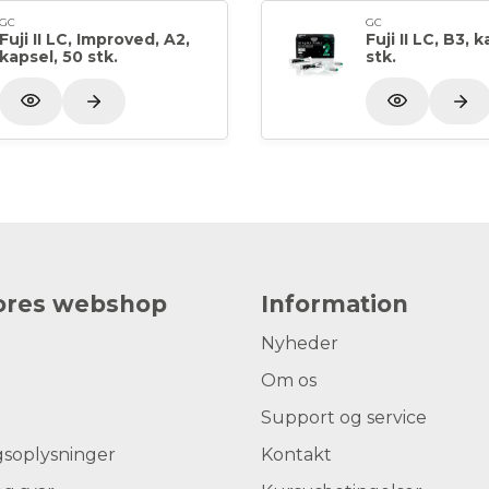
GC
GC
Fuji II LC, Improved, A2,
Fuji II LC, B3, 
kapsel, 50 stk.
stk.
vores webshop
Information
Nyheder
Om os
Support og service
gsoplysninger
Kontakt