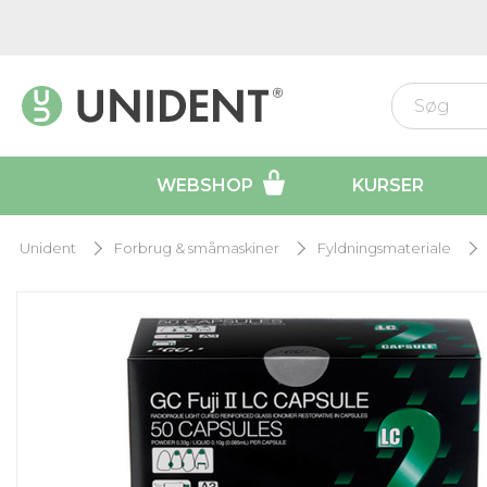
WEBSHOP
KURSER
Unident
Forbrug & småmaskiner
Fyldningsmateriale