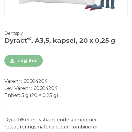
Dentsply
®
Dyract
, A3,5, kapsel, 20 x 0,25 g
Log ind
Varenr.
60604204
Lev. Varenr.
60604204
Enhet
5 g (20 × 0,25 g)
.
Dyract® er et lyshærdende kompomer
restaureringsmateriale, der kombinerer