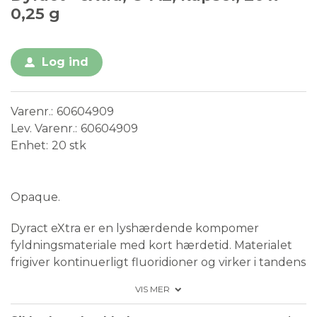
0,25 g
Log ind
Varenr.
60604909
Lev. Varenr.
60604909
Enhet
20 stk
Medical Device
Opaque.
Dyract eXtra er en lyshærdende kompomer
fyldningsmateriale med kort hærdetid. Materialet
frigiver kontinuerligt fluoridioner og virker i tandens
grænseflader som en syrebuffer, hvilket gør Dyract
VIS MER
eXtra særligt velegnet til patienter med en øget
kariesrisiko.