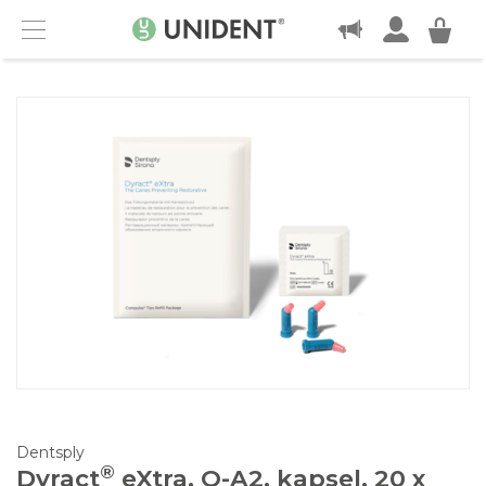
KONTAKT
Menu
Dentsply
®
Dyract
eXtra, O-A2, kapsel, 20 x