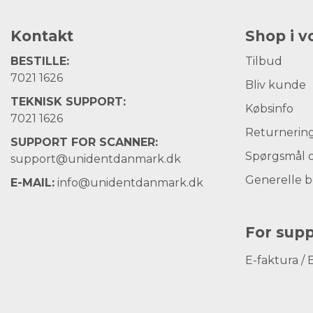
Kontakt
Shop i 
BESTILLE:
Tilbud
7021 1626
Bliv kunde
TEKNISK SUPPORT:
Købsinfo
7021 1626
Returnerin
SUPPORT FOR SCANNER:
Spørgsmål o
support@unidentdanmark.dk
Generelle b
E-MAIL:
info@unidentdanmark.dk
For supp
E-faktura / 