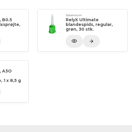
Solventum
, B0.5
RelyX Ultimate
xsprøjte,
blandespids, regular,
grøn, 30 stk.
, A3O
 1 x 8,5 g