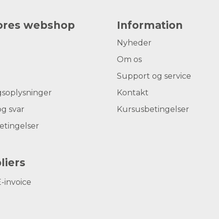
vores webshop
Information
Nyheder
Om os
Support og service
gsoplysninger
Kontakt
g svar
Kursusbetingelser
etingelser
liers
E-invoice