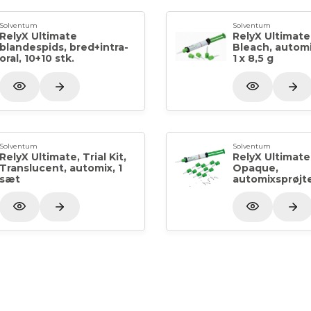
Høj slidstyrke.
Æstetiske resultater.
Solventum
Solventum
RelyX Ultimate
RelyX Ultimate
Moderne initiatorteknologi, fri for
blandespids, bred+intra-
Bleach, automi
oral, 10+10 stk.
1 x 8,5 g
Dækker hele spektret af indirekte indika
Permanent cementering af alle ker
og broer; 2/3-delte resinbundne br
Solventum
Solventum
Permanent cementering af alle ker
RelyX Ultimate, Trial Kit,
RelyX Ultimate
Permanent cementering af alle ke
Translucent, automix, 1
Opaque,
sæt
automixsprøjte,
Permanent cementering af stifter 