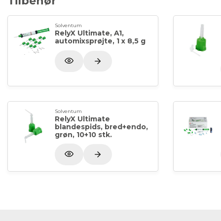
Tilbehør
Solventum
RelyX Ultimate, A1,
automixsprøjte, 1 x 8,5 g
Solventum
RelyX Ultimate
blandespids, bred+endo,
grøn, 10+10 stk.