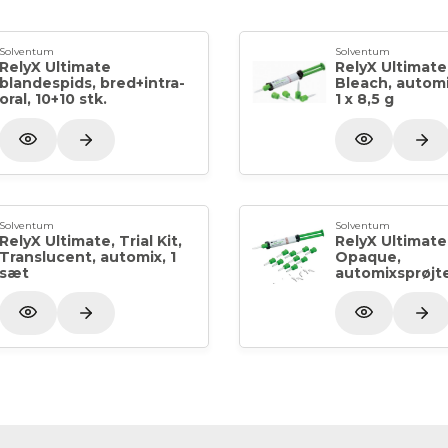
Solventum
Solventum
RelyX Ultimate
RelyX Ultimate
blandespids, bred+intra-
Bleach, automi
oral, 10+10 stk.
1 x 8,5 g
Solventum
Solventum
RelyX Ultimate, Trial Kit,
RelyX Ultimate
Translucent, automix, 1
Opaque,
sæt
automixsprøjte,