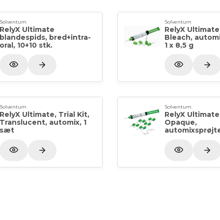
Solventum
Solventum
RelyX Ultimate
RelyX Ultimate
blandespids, bred+intra-
Bleach, automi
oral, 10+10 stk.
1 x 8,5 g
Solventum
Solventum
RelyX Ultimate, Trial Kit,
RelyX Ultimate
Translucent, automix, 1
Opaque,
sæt
automixsprøjte,