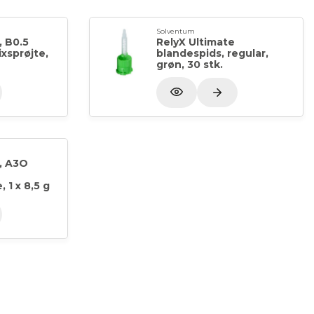
Solventum
, B0.5
RelyX Ultimate
xsprøjte,
blandespids, regular,
grøn, 30 stk.
, A3O
 1 x 8,5 g