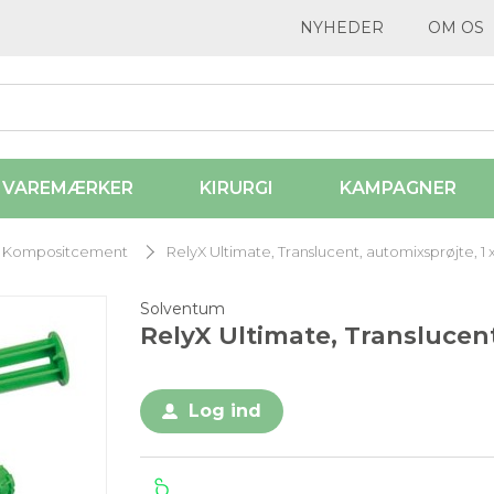
NYHEDER
OM OS
VAREMÆRKER
KIRURGI
KAMPAGNER
Kompositcement
RelyX Ultimate, Translucent, automixsprøjte, 1 x
Solventum
RelyX Ultimate, Translucent,
Log ind