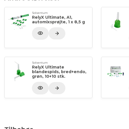
Solventum
RelyX Ultimate, A1,
automixsprøjte, 1 x 8,5 g
Solventum
RelyX Ultimate
blandespids, bred+endo,
grøn, 10+10 stk.