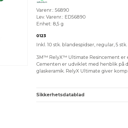
Varenr.
56890
Lev. Varenr.
ED56890
Enhet
8,5 g
Conformité Européenne
Medical Device
0123
Inkl. 10 stk. blandespidser, regular, 5 stk.
3M™ RelyX™ Ultimate Resincement er e
Cementen er udviklet med henblik på d
glaskeramik. RelyX Ultimate giver kompr
med en forenklet procedure.
RelyX™ Ultimate tilbyder alt det, 
Sikkerhetsdatablad
leveres i den foretrukne Automix-sp
Er især velegnet til glaskeramiske 
Ultimate CAD/CAM Restorative
Høj bindingsevne er påvist i flere 
kombination med Scotchbond™ Uni