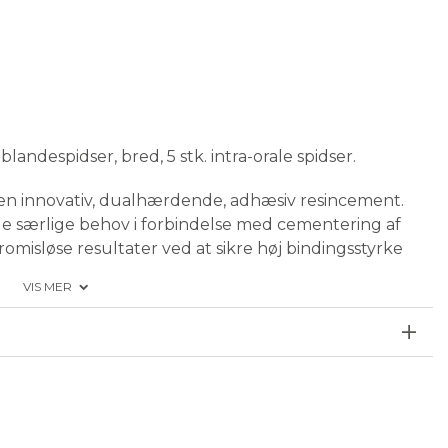
 blandespidser, bred, 5 stk. intra-orale spidser.
n innovativ, dualhærdende, adhæsiv resincement.
e særlige behov i forbindelse med cementering af
omisløse resultater ved at sikre høj bindingsstyrke
VIS MER
man har brug for i en adhæsiv resincement, og den
røjte, der giver lettere håndtering.
og resin-nanokeramiske restaureringer, f.eks. Lava™
eksterne undersøgelser. Især når den bruges i
versal Plus.