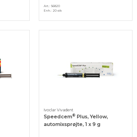
Art.
56820
Enh.
20 stk
Ivoclar Vivadent
®
Speedcem
Plus, Yellow,
l
automixsprøjte, 1 x 9 g