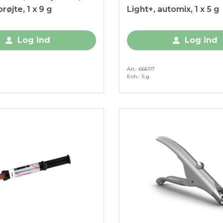
øjte, 1 x 9 g
Light+, automix, 1 x 5 g
Log ind
Log ind
Art.
666117
Enh.
5 g