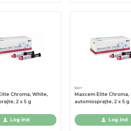
Kerr
lite Chroma, White,
Maxcem Elite Chroma, 
røjte, 2 x 5 g
automixsprøjte, 2 x 5 g
Log ind
Log ind