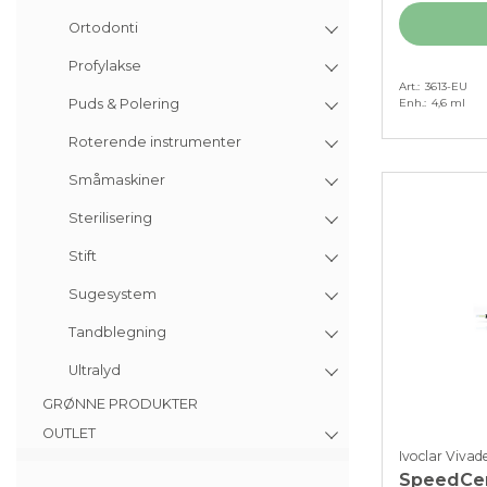
Ortodonti
Profylakse
Art.
3613-EU
Enh.
4,6 ml
Puds & Polering
Roterende instrumenter
Småmaskiner
Sterilisering
Stift
Sugesystem
Tandblegning
Ultralyd
GRØNNE PRODUKTER
OUTLET
Ivoclar Vivad
SpeedCem