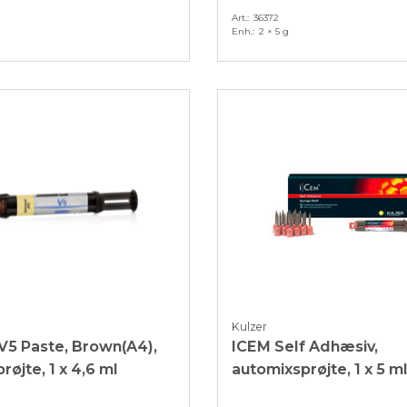
Art.
36372
Enh.
2 × 5 g
Kulzer
V5 Paste, Brown(A4),
ICEM Self Adhæsiv,
røjte, 1 x 4,6 ml
automixsprøjte, 1 x 5 m