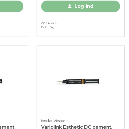
Log ind
Art.
681710
Enh.
9 g
Ivoclar Vivadent
cement,
Variolink Esthetic DC cement,