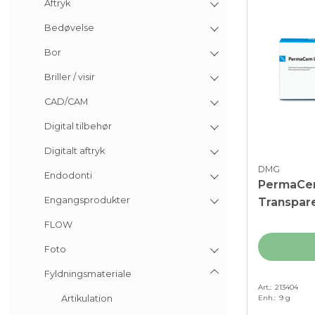
Aftryk
Bedøvelse
Bor
Briller / visir
CAD/CAM
Digital tilbehør
Digitalt aftryk
DMG
Endodonti
PermaCem
Engangsprodukter
Transpare
x 9 g
FLOW
Foto
Fyldningsmateriale
Art.
213404
Enh.
9 g
Artikulation