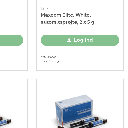
Kerr
Maxcem Elite, White,
automixsprøjte, 2 x 5 g
Log ind
Art.
34059
Enh.
2 × 5 g