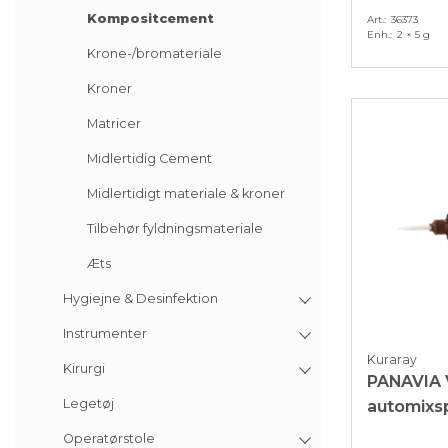
Kompositcement
Art.
36373
Enh.
2 × 5 g
Krone-/bromateriale
Kroner
Matricer
Midlertidig Cement
Midlertidigt materiale & kroner
Tilbehør fyldningsmateriale
Æts
Hygiejne & Desinfektion
Instrumenter
Kuraray
Kirurgi
PANAVIA 
Legetøj
automixsp
Operatørstole