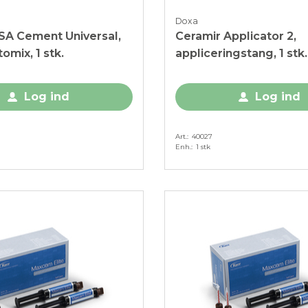
Doxa
SA Cement Universal,
Ceramir Applicator 2,
omix, 1 stk.
appliceringstang, 1 stk.
Log ind
Log ind
Art.
40027
Enh.
1 stk