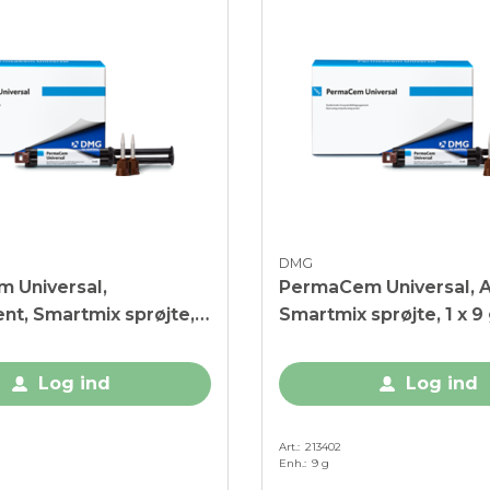
DMG
 Universal,
PermaCem Universal, A
nt, Smartmix sprøjte, 1
Smartmix sprøjte, 1 x 9
Log ind
Log ind
Art.
213402
Enh.
9 g