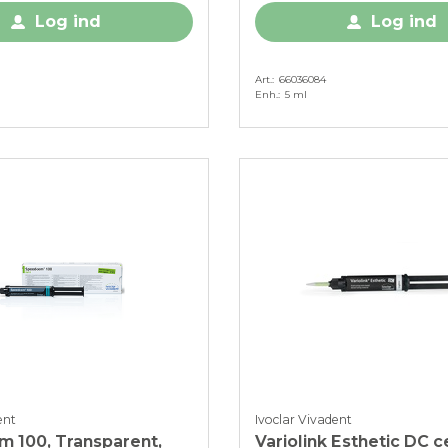
Log ind
Log ind
Art.
66036084
Enh.
5 ml
ent
Ivoclar Vivadent
 100, Transparent,
Variolink Esthetic DC 