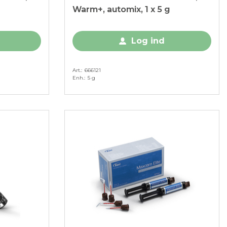
Warm+, automix, 1 x 5 g
Log ind
Art.
666121
Enh.
5 g