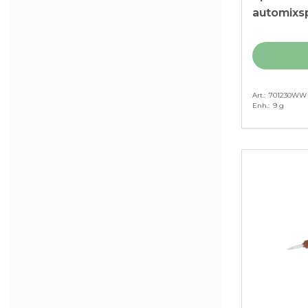
automixspr
Art.
701230WW
Enh.
9 g