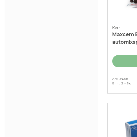
Kerr
Maxcem El
automixsp
Art.
34058
Enh.
2 × 5 g