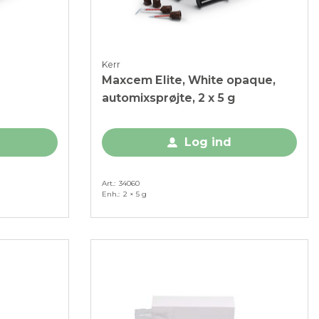
Kerr
Maxcem Elite, White opaque,
automixsprøjte, 2 x 5 g
Log ind
Art.
34060
Enh.
2 × 5 g