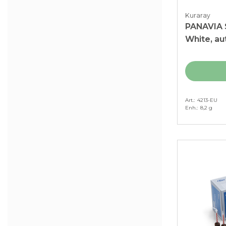
Kuraray
PANAVIA 
White, aut
Art.
4213-EU
Enh.
8,2 g