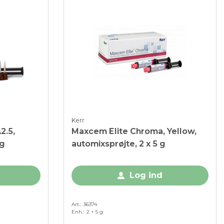
Kerr
2.5,
Maxcem Elite Chroma, Yellow,
 g
automixsprøjte, 2 x 5 g
Log ind
Art.
36374
Enh.
2 × 5 g