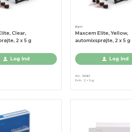
Kerr
ite, Clear,
Maxcem Elite, Yellow,
røjte, 2 x 5 g
automixsprøjte, 2 x 5 g
Log ind
Log ind
Art.
34061
Enh.
2 × 5 g