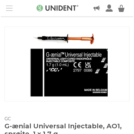
KONTAKT
Menu
GC
G-ænial Universal Injectable, AO1,
sprøjte, 1 x 1,7 g