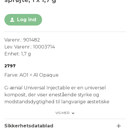
Log ind
Varenr.
901482
Lev. Varenr.
10003714
Enhet
1,7 g
Conformité Européenne
Medical Device
2797
Farve: AO1 = A1 Opaque
G-ænial Universal Injectable er en universel
komposit, der viser enestående styrke og
modstandsdygtighed til langvarige æstetiske
restaureringer. Den udviser også god resistens mod
VIS MER
misfarvninger dermed holdbar æstetik.
Fordi G-ænial Universal Injectable ikke flyder ud
Sikkerhetsdatablad
eller trækker tråde, har du fuld kontrol over