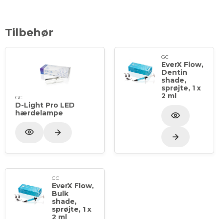
Tilbehør
GC
EverX Flow,
Dentin
shade,
sprøjte, 1 x
2 ml
GC
D-Light Pro LED
hærdelampe
GC
EverX Flow,
Bulk
shade,
sprøjte, 1 x
2 ml