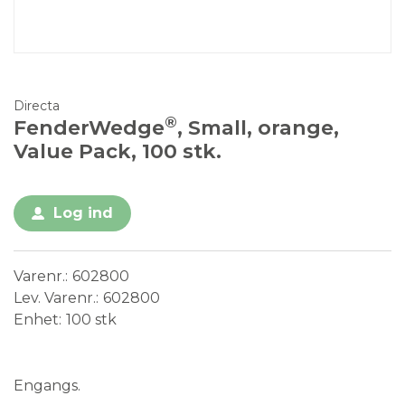
Directa
®
FenderWedge
, Small, orange,
Value Pack, 100 stk.
Log ind
Varenr.
602800
Lev. Varenr.
602800
Enhet
100 stk
Medical Device
Engangsvare
Engangs.