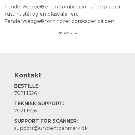
FenderWedge® er en kombination af en plade i
rustfrit stål og en plastkile i én.
FenderWedge® forhindrer borskader på den
tilstødende tand og på gingiva, som ofte opstår
VIS MER
under præparationen til klasse II-fyldninger.
Hvis der ikke anvendes kofferdam, anbefales det at
fastgøre FenderMate® med vokset tandtråd.
Grunde til at bruge FenderWedge®:
Kontakt
Trygge præparationer
Beskytter den tilstødende tand
BESTILLE:
Præ-separation
7021 1626
Beskytter gingiva
TEKNISK SUPPORT:
7021 1626
SUPPORT FOR SCANNER:
support@unidentdanmark.dk