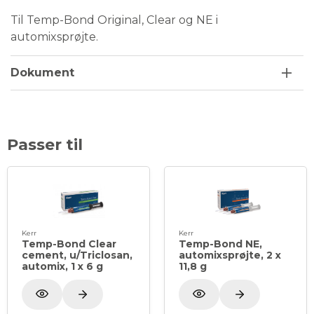
Til Temp-Bond Original, Clear og NE i
automixsprøjte.
Dokument
Passer til
Kerr
Kerr
Temp-Bond Clear
Temp-Bond NE,
cement, u/Triclosan,
automixsprøjte, 2 x
automix, 1 x 6 g
11,8 g