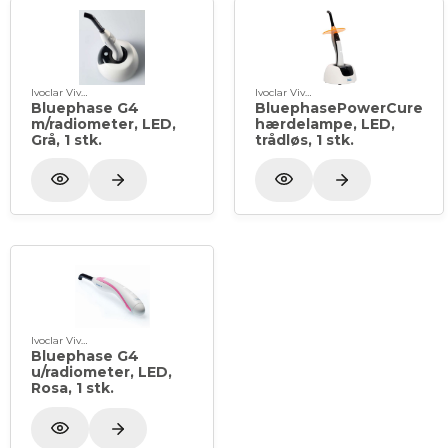
lysleder).
Garantiperiode: 3 år (batteri 1 år).
Ivoclar Vivadent
Ivoclar Vivadent
Bluephase G4
BluephasePowerCure
m/radiometer, LED,
hærdelampe, LED,
Grå, 1 stk.
trådløs, 1 stk.
Ivoclar Vivadent
Bluephase G4
u/radiometer, LED,
Rosa, 1 stk.