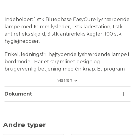
Medical Device
Indeholder: 1 stk Bluephase EasyCure lyshærdende
lampe med 10 mm lysleder, 1 stk ladestation, 1 stk
antirefleks skjold, 3 stk antirefleks kegler, 100 stk
hygiejneposer.
Enkel, ledningsfri, højtydende lyshærdende lampe i
bordmodel. Har et strømlinet design og
brugervenlig betjening med én knap. Et program
(10 sek) og et tryk på en knap - færdig. Den høje
VIS MER
lysintensitet (1200 mW/cm2) gør det muligt at
hærde alle typer tandrestaureringer, ensartet
Dokument
polymerisering. Hurtig, pålidelig og effektiv
lyshærdning på kun 10 sekunder.
Bølgelængde: 385-515 nm.
Andre typer
Lysleder drejelig 360°: 10 mm.
Håndstykkevægt: 135 g (inkl. batteri og