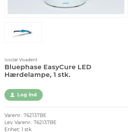
Ivoclar Vivadent
Bluephase EasyCure LED
Hærdelampe, 1 stk.
Log ind
Varenr.
762137BE
Lev. Varenr.
762137BE
Enhet
1 stk