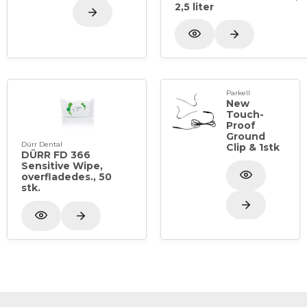
2,5 liter
Parkell
New
Touch-
Proof
Ground
Dürr Dental
Clip & 1stk
DÜRR FD 366
Sensitive Wipe,
overfladedes., 50
stk.