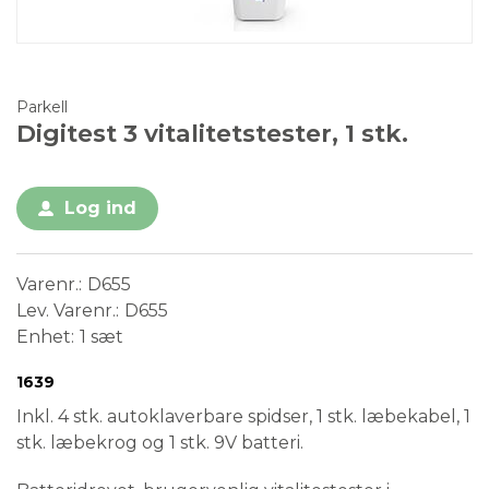
Parkell
Digitest 3 vitalitetstester, 1 stk.
Log ind
Varenr.
D655
Lev. Varenr.
D655
Enhet
1 sæt
Conformité Européenne
Medical Device
1639
Inkl. 4 stk. autoklaverbare spidser, 1 stk. læbekabel, 1
stk. læbekrog og 1 stk. 9V batteri.