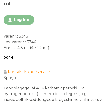
ml
Log ind
Varenr.
5346
Lev. Varenr.
5346
Enhet
4,8 ml (4 × 1,2 ml)
Conformité Européenne
Medical Device
0044
Kontakt kundeservice
Sprøjte
Tandblegegel af 45% karbamidperoxid (15%
hydrogenperoxid) til medicinsk blegning og
individuelt skræddersyede blegeskinner. Til intensiv
behandling af interne misfarvninger.