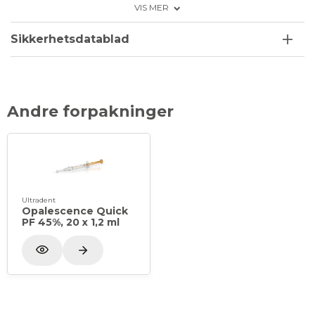
VIS MER
Behandlingstid cirka 30 minutter, som udføres på
klinikken og kan gentages ved behov.
Sikkerhetsdatablad
Indeholder kaliumnitrat og fluor der mindsker
risikoen for følsomme tænder samt styrker
tænderne.
Andre forpakninger
Ultradent
Opalescence Quick
PF 45%, 20 x 1,2 ml