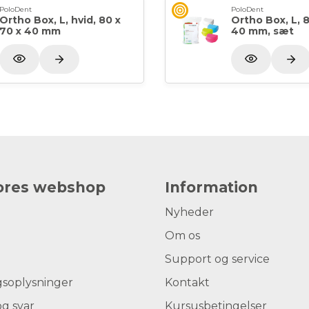
PoloDent
PoloDent
Ortho Box, L, hvid, 80 x
Ortho Box, L, 8
70 x 40 mm
40 mm, sæt
vores webshop
Information
Nyheder
Om os
Support og service
gsoplysninger
Kontakt
g svar
Kursusbetingelser