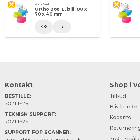
PoloDent
Ortho Box, L, blå, 80 x
70 x 40 mm
Kontakt
Shop i 
BESTILLE:
Tilbud
7021 1626
Bliv kunde
TEKNISK SUPPORT:
Købsinfo
7021 1626
Returnerin
SUPPORT FOR SCANNER:
Spørgsmål o
support@unidentdanmark.dk