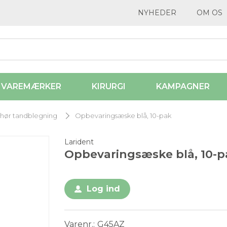
NYHEDER
OM OS
VAREMÆRKER
KIRURGI
KAMPAGNER
ehør tandblegning
Opbevaringsæske blå, 10-pak
Larident
Opbevaringsæske blå, 10-p
Log ind
Varenr.
G45AZ