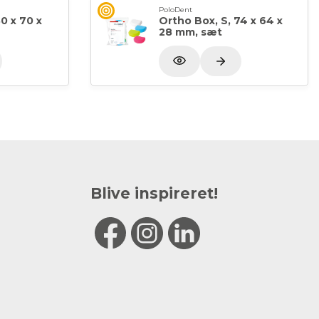
PoloDent
0 x 70 x
Ortho Box, S, 74 x 64 x
28 mm, sæt
Blive inspireret!