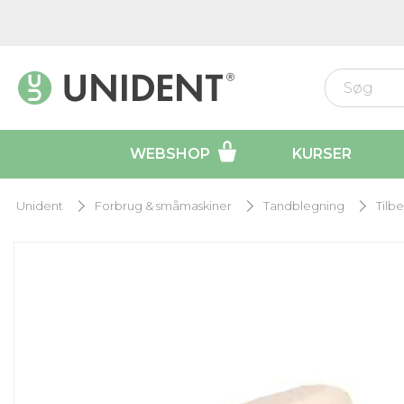
WEBSHOP
KURSER
Unident
Forbrug & småmaskiner
Tandblegning
Tilb