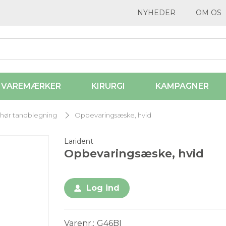
NYHEDER
OM OS
VAREMÆRKER
KIRURGI
KAMPAGNER
ehør tandblegning
Opbevaringsæske, hvid
Larident
Opbevaringsæske, hvid
Log ind
Varenr.
G46BI