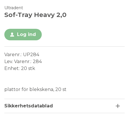
Ultradent
Sof-Tray Heavy 2,0
Log ind
Varenr.
UP284
Lev. Varenr.
284
Enhet
20 stk
Medical Device
plattor för blekskena, 20 st
Sikkerhetsdatablad