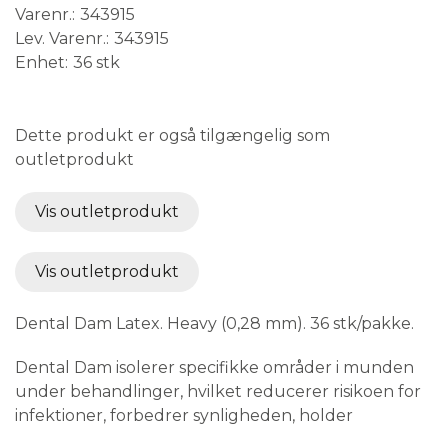
Varenr.
343915
Lev. Varenr.
343915
Enhet
36 stk
Medical Device
Dette produkt er også tilgængelig som
outletprodukt
Vis outletprodukt
Vis outletprodukt
Dental Dam Latex. Heavy (0,28 mm). 36 stk/pakke.
Dental Dam isolerer specifikke områder i munden
under behandlinger, hvilket reducerer risikoen for
infektioner, forbedrer synligheden, holder
arbejdsområdet rent og forbedrer patientens