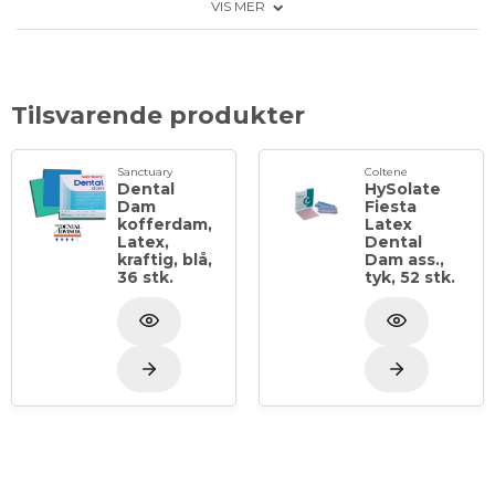
VIS MER
oplevelse. Produkterne er optimeret til at tilbyde
høj rivstyrke og de rette elastomere egenskaber.
Fremstillet af FDA-godkendte materialer.
Tilsvarende produkter
Sanctuary
Coltene
Dental
HySolate
Dam
Fiesta
kofferdam,
Latex
Latex,
Dental
kraftig, blå,
Dam ass.,
36 stk.
tyk, 52 stk.