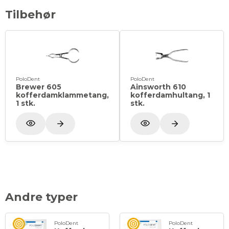
Tilbehør
PoloDent
PoloDent
Brewer 605
Ainsworth 610
kofferdamklammetang,
kofferdamhultang, 1
1 stk.
stk.
Andre typer
PoloDent
PoloDent