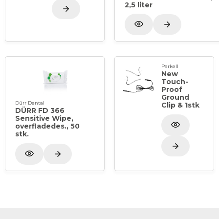
2,5 liter
Parkell
New
Touch-
Proof
Ground
Dürr Dental
Clip & 1stk
DÜRR FD 366
Sensitive Wipe,
overfladedes., 50
stk.