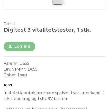
Parkell
Digitest 3 vitalitetstester, 1 stk.
Log ind
Varenr.
D655
Lev. Varenr.
D655
Enhet
1 sæt
Conformité Européenne
Medical Device
1639
Inkl. 4 stk. autoklaverbare spidser, 1 stk. læbekabel, 1
stk. læbekrog og 1 stk. 9V batteri.