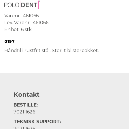
Varenr.
461066
Lev. Varenr.
461066
Enhet
6 stk
Conformité Européenne
Medical Device
Steril
Engangsvare
0197
Håndfil i rustfrit stål. Sterilt blisterpakket.
Kontakt
BESTILLE:
7021 1626
TEKNISK SUPPORT:
7021 1626