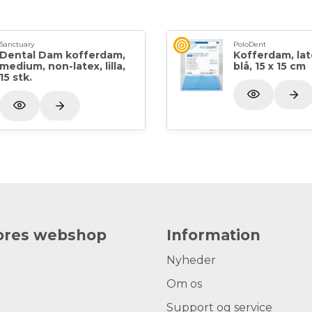
Sanctuary
PoloDent
Dental Dam kofferdam,
Kofferdam, late
medium, non-latex, lilla,
blå, 15 x 15 cm
15 stk.
vores webshop
Information
Nyheder
Om os
Support og service