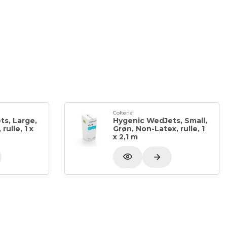
Coltene
ts, Large,
Hygenic WedJets, Small,
rulle, 1 x
Grøn, Non-Latex, rulle, 1
x 2,1 m