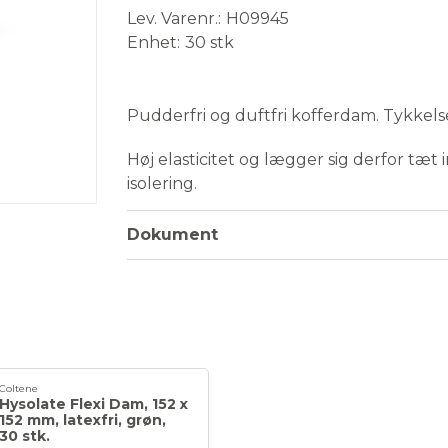
Lev. Varenr.
H09945
Enhet
30 stk
Medical Device
Pudderfri og duftfri kofferdam. Tykkel
Høj elasticitet og lægger sig derfor tæt
isolering.
Dokument
Coltene
Hysolate Flexi Dam, 152 x
152 mm, latexfri, grøn,
30 stk.