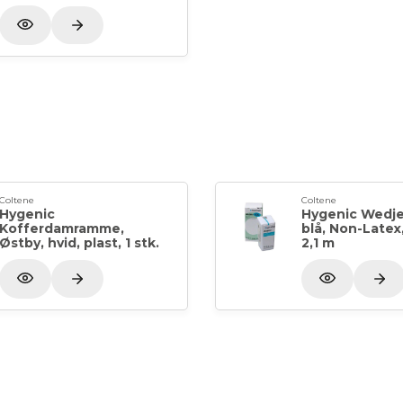
Coltene
Coltene
Hygenic
Hygenic Wedje
Kofferdamramme,
blå, Non-Latex, 
Østby, hvid, plast, 1 stk.
2,1 m