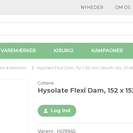
NYHEDER
OM OS
VAREMÆRKER
KIRURGI
KAMPAGNER
am & klammer
Hysolate Flexi Dam, 152 x 152 mm, latexfri, lilla, 30 st
Coltene
Hysolate Flexi Dam, 152 x 152 
Log ind
Varenr.
H09945