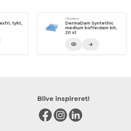
Ultradent
xfri, tykt,
DermaDam Syntethic
medium kofferdam bit,
20 st
Blive inspireret!