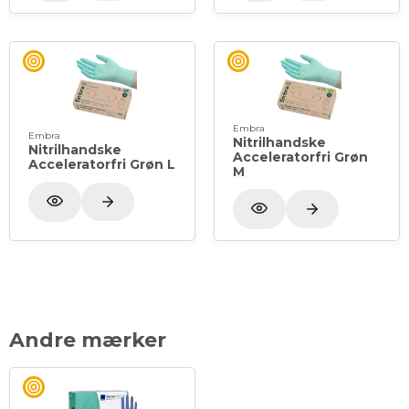
Godt alternativ til dem, der lider af type I-
allergier og accelerator-relaterede type IV-
allergier
Gode virale barriereegenskaber, beskytter
mod en række kemiske stoffer
Længde på handsken: 24 cm
Embra
Embra
Nitrilhandske
Nitrilhandske
Acceleratorfri Grøn
Acceleratorfri Grøn L
M
Andre mærker