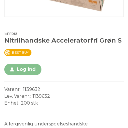
Embra
Nitrilhandske Acceleratorfri Grøn S
BEST BUY
Log ind
Varenr.
1139632
Lev. Varenr.
1139632
Enhet
200 stk
Medical Device
Engangsvare
Allergivenlig undersøgelseshandske.