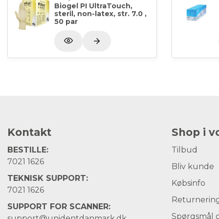
Biogel PI UltraTouch,
steril, non-latex, str. 7.0 ,
50 par
Kontakt
Shop i 
BESTILLE:
Tilbud
7021 1626
Bliv kunde
TEKNISK SUPPORT:
Købsinfo
7021 1626
Returnerin
SUPPORT FOR SCANNER:
Spørgsmål o
support@unidentdanmark.dk