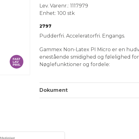
Lev. Varenr.
1117979
Enhet
100 stk
Conformité Européenne
Medical Device
Steril
Engangsvare
2797
Pudderfri. Acceleratorfri. Engangs.
Gammex Non-Latex PI Micro er en hudve
enestående smidighed og følelighed for 
Nøglefunktioner og fordele:
Gennemsnitligt 15 % tyndere end An
uovertruffen smidighed og følelig
Dokument
Blødere PI-handske med større st
Ansells latexhandsker.
Enestående instrumenthåndtering
Fri for kemiske acceleratorer, som 
overfølsomheder.
Mediplast