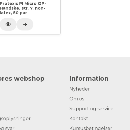
Protexis PI Micro OP-
Handske, str. 7, non-
latex, 50 par
vores webshop
Information
Nyheder
Om os
Support og service
gsoplysninger
Kontakt
g svar
Kursusbetingelser