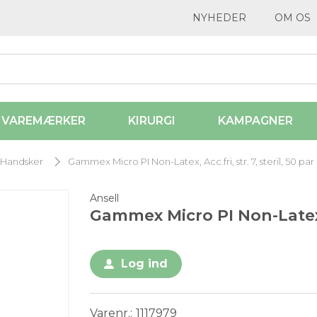
NYHEDER
OM OS
VAREMÆRKER
KIRURGI
KAMPAGNER
Handsker
Gammex Micro PI Non-Latex, Acc.fri, str. 7, steril, 50 par
Ansell
Gammex Micro PI Non-Latex, A
Log ind
Varenr.
1117979