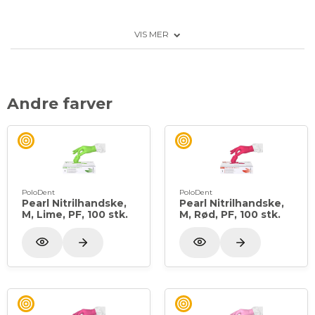
Perfekt pasform
VIS MER
Fingertekstureret
Pudderfri
Latexfri
Ambidextrøs(ikke venstre eller højre hånds
Andre farver
bestemt)
PoloDent
PoloDent
Pearl Nitrilhandske,
Pearl Nitrilhandske,
M, Lime, PF, 100 stk.
M, Rød, PF, 100 stk.