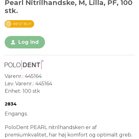
Pearl Nitrilhandske, M, Lilla, PF, 100
stk.
BEST BUY
Log ind
Varenr.
445164
Lev. Varenr.
445164
Enhet
100 stk
Conformité Européenne
Medical Device
2834
Engangs.
PoloDent PEARL nitrilhandsken er af
premiumkvalitet, har høj komfort og optimalt greb.