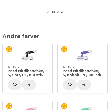
Perfekt pasform
VIS MER
Fingertekstureret
Pudderfri
Latexfri
Ambidextrøs(ikke venstre eller højre hånds
Andre farver
bestemt)
PoloDent
PoloDent
Pearl Nitrilhandske,
Pearl Nitrilhandske,
S, Sort, PF, 100 stk.
S, Kobolt, PF, 100 stk.