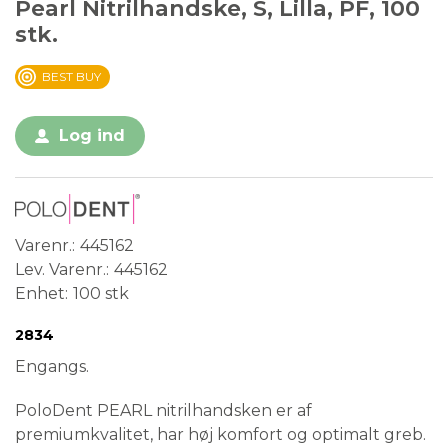
Pearl Nitrilhandske, S, Lilla, PF, 100
stk.
BEST BUY
Log ind
Varenr.
445162
Lev. Varenr.
445162
Enhet
100 stk
Conformité Européenne
Medical Device
2834
Engangs.
PoloDent PEARL nitrilhandsken er af
premiumkvalitet, har høj komfort og optimalt greb.