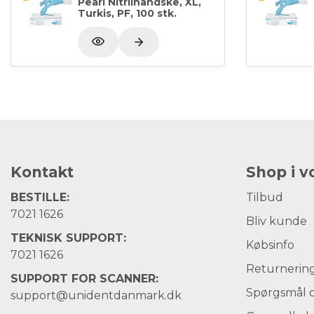
Pearl Nitrilhandske, XL,
Turkis, PF, 100 stk.
Kontakt
Shop i 
BESTILLE:
Tilbud
7021 1626
Bliv kunde
TEKNISK SUPPORT:
Købsinfo
7021 1626
Returnerin
SUPPORT FOR SCANNER:
Spørgsmål o
support@unidentdanmark.dk