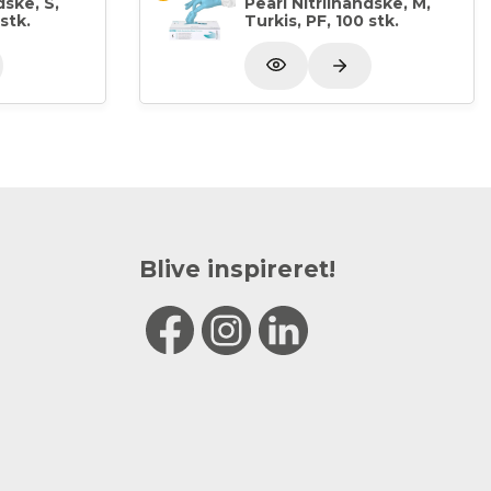
dske, S,
Pearl Nitrilhandske, M,
stk.
Turkis, PF, 100 stk.
Blive inspireret!