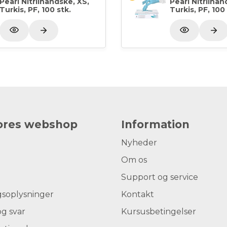
Pearl Nitrilhandske, XS,
Pearl Nitrilhan
Turkis, PF, 100 stk.
Turkis, PF, 100 
vores webshop
Information
Nyheder
Om os
Support og service
gsoplysninger
Kontakt
g svar
Kursusbetingelser