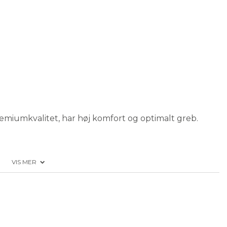
emiumkvalitet, har høj komfort og optimalt greb.
VIS MER
jre hånds bestemt)