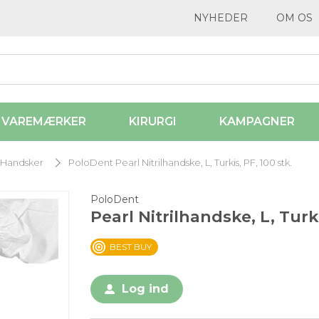
NYHEDER
OM OS
VAREMÆRKER
KIRURGI
KAMPAGNER
Handsker
PoloDent Pearl Nitrilhandske, L, Turkis, PF, 100 stk.
PoloDent
Pearl Nitrilhandske, L, Turki
BEST BUY
Log ind