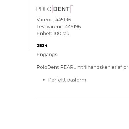
Varenr.
445196
Lev. Varenr.
445196
Enhet
100 stk
Conformité Européenne
Medical Device
2834
Engangs.
PoloDent PEARL nitrilhandsken er af pr
Perfekt pasform
Fingertekstureret
Pudderfri
Latexfri
Ambidextrøs(ikke venstre eller hø