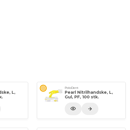
PoloDent
dske, L,
Pearl Nitrilhandske, L,
k.
Gul, PF, 100 stk.